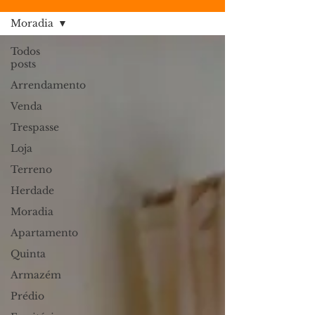
Moradia
Todos
posts
Arrendamento
Venda
Trespasse
Loja
Terreno
Herdade
Moradia
Apartamento
Quinta
Armazém
Prédio