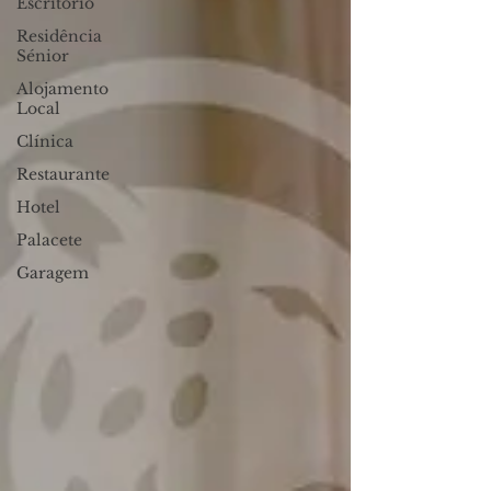
Escritório
Residência
Sénior
Alojamento
Local
Clínica
Restaurante
Hotel
Palacete
Garagem