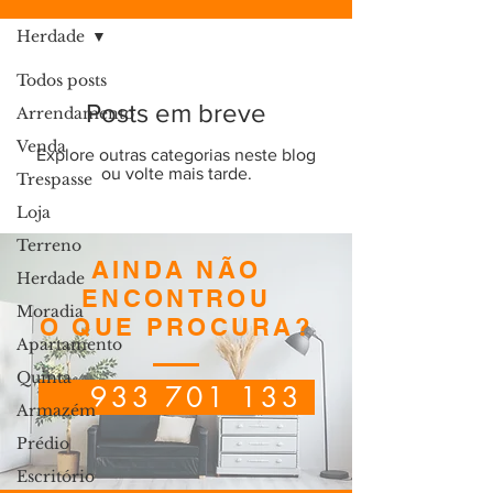
Herdade
Todos posts
Posts em breve
Arrendamento
Venda
Explore outras categorias neste blog
ou volte mais tarde.
Trespasse
Loja
Terreno
AINDA NÃO
Herdade
ENCONTROU
Moradia
O QUE PROCURA?
Apartamento
Quinta
933 701 133
Armazém
Prédio
Escritório